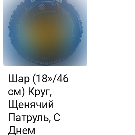
Шар (18»/46
см) Круг,
Щенячий
Патруль, С
Днем