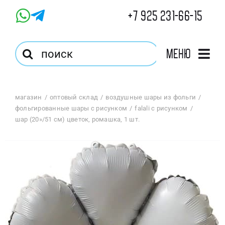
Skip
+7 925 231-66-15
to
content
Результат
Меню
поиска:
Главная
магазин
оптовый склад
воздушные шары из фольги
фольгированные шары с рисунком
falali с рисунком
Магазин
шар (20»/51 см) цветок, ромашка, 1 шт.
Оптовый Магазин
Корзина
Избранное