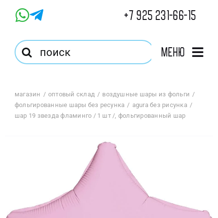
Skip
+7 925 231-66-15
to
content
Результат
Меню
поиска:
Главная
магазин
оптовый склад
воздушные шары из фольги
фольгированные шары без ресунка
agura без рисунка
Магазин
шар 19 звезда фламинго / 1 шт /, фольгированный шар
Оптовый Магазин
Корзина
Избранное