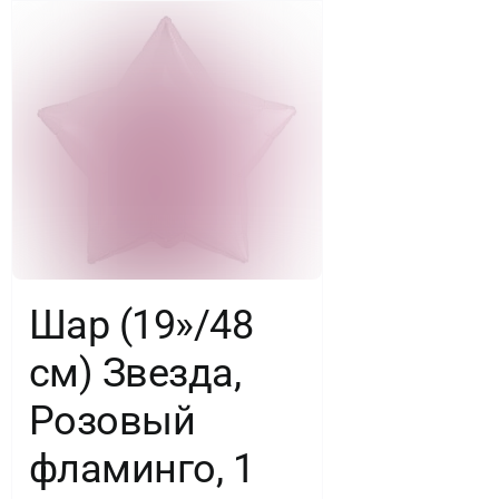
/,
Фольгированный
шар
Шар (19»/48
см) Звезда,
Розовый
фламинго, 1