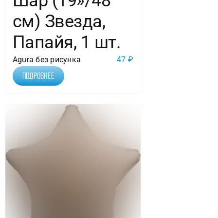
Шар (19»/48
см) Звезда,
Папайя, 1 шт.
Agura без рисунка
47
₽
Подробнее