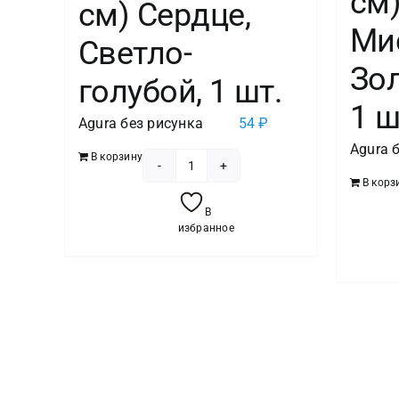
см)
см) Сердце,
Ми
Светло-
Зол
голубой, 1 шт.
1 ш
Agura без рисунка
54
₽
Agura 
В корзину
Количество
В корз
товара
В
Шар
избранное
(19"/48
см)
Сердце,
Светло-
голубой,
1
шт.