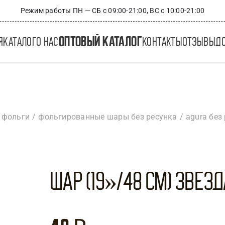
Режим работы ПН — СБ с 09:00-21:00, ВС с 10:00-21:00
оптовый каталог
я
каталог
о нас
контакты
отзывы
д
 фольги
фольгированные шары без ресунка
agura без
Шар (19»/48 см) Звезда