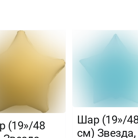
1
шт.
Шар (19»/4
 (19»/48
см) Звезда,