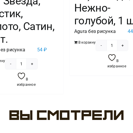
 Звезда,
Нежно-
стик,
голубой, 1 ш
ото, Сатин,
Agura без рисунка
4
т.
В корзину
Количест
без рисунка
54
₽
товара
ину
В
Шар
избранное
Количество
(19''/48
товара
В
см)
Шар
избранное
Звезда,
(19''/48
Нежно-
см)
голубой,
Звезда,
1
Вы смотрели
Мистик,
шт.
Золото,
Сатин,