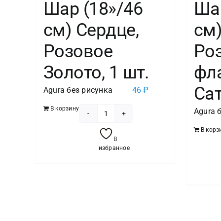
Шар (18»/46
Шар
см) Сердце,
см)
Розовое
Ро
Золото, 1 шт.
фл
Сат
Agura без рисунка
46
₽
В корзину
Agura 
Количество
В корз
товара
В
Шар
избранное
(18''/46
см)
Сердце,
Розовое
Золото,