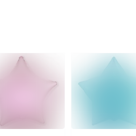
Фиолетовый,
Сатин,
1
шт.