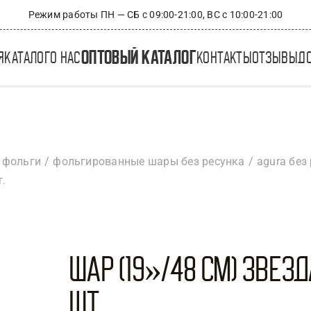
Режим работы ПН — СБ с 09:00-21:00, ВС с 10:00-21:00
оптовый каталог
я
каталог
о нас
контакты
отзывы
д
 фольги
фольгированные шары без ресунка
agura без
т.
Шар (19»/48 см) Звезд
шт.