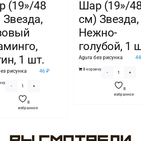
 (19»/48
Шар (19»/4
 Звезда,
см) Звезда,
зовый
Нежно-
аминго,
голубой, 1 ш
ин, 1 шт.
Agura без рисунка
4
В корзину
без рисунка
46
₽
Количест
ину
товара
В
Количество
Шар
избранное
товара
(19''/48
В
Шар
избранное
см)
(19''/48
Звезда,
см)
Нежно-
Звезда,
голубой,
Розовый