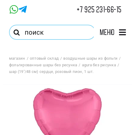
Skip
+7 925 231-66-15
to
content
Результат
Меню
поиска:
Главная
магазин
оптовый склад
воздушные шары из фольги
фольгированные шары без ресунка
agura без рисунка
Магазин
шар (19″/48 см) сердце, розовый пион, 1 шт.
Оптовый Магазин
Корзина
Избранное