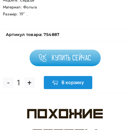
Модель: Сердце
Материал: Фольга
Размер: 19″ .
Артикул товара:
754887
Купить сейчас
В корзину
Количество
товара
Похожие
Шар
(19"/48