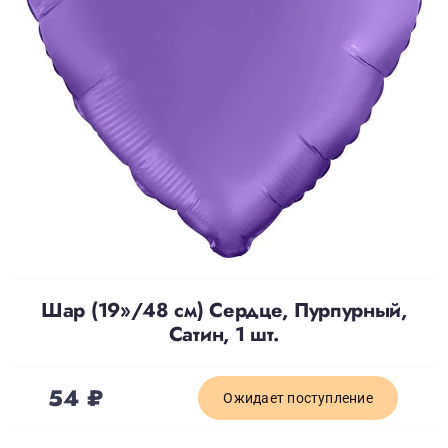
Доставка
О нас
Отзывы
Контакты
Шар (19»/48 см) Сердце, Пурпурный,
Политика конфиденциальности
Сатин, 1 шт.
54
₽
Ожидает поступление