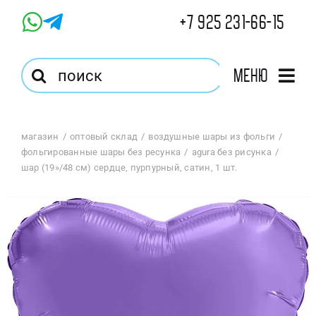
Skip
+7 925 231-66-15
to
content
Результат
Меню
поиска:
Главная
магазин
оптовый склад
воздушные шары из фольги
фольгированные шары без ресунка
agura без рисунка
Магазин
шар (19»/48 см) сердце, пурпурный, сатин, 1 шт.
Оптовый Магазин
Корзина
Избранное