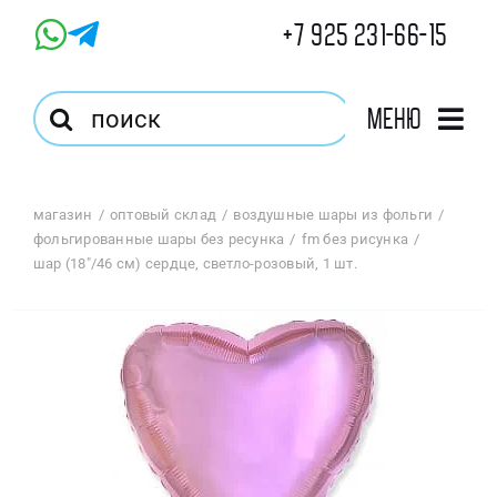
Skip
+7 925 231-66-15
to
content
Результат
Меню
поиска:
Главная
магазин
оптовый склад
воздушные шары из фольги
фольгированные шары без ресунка
fm без рисунка
Магазин
шар (18″/46 см) сердце, светло-розовый, 1 шт.
Оптовый Магазин
Корзина
Избранное