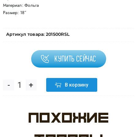
Материал: Фольга
Размер: 18″
Артикул товара:
201500RSL
Купить сейчас
В корзину
Количество
товара
Похожие
Шар
(18"/46