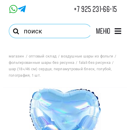
Skip
+7 925 231-66-15
to
content
Результат
Меню
поиска:
Главная
магазин
оптовый склад
воздушные шары из фольги
фольгированные шары без ресунка
falali без рисунка
Магазин
шар (18»/46 см) сердце, перламутровый блеск, голубой,
голография, 1 шт.
Оптовый Магазин
Корзина
Избранное