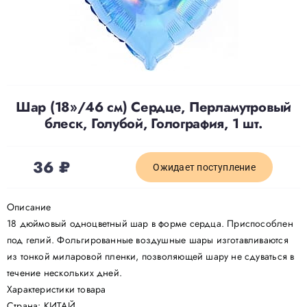
Доставка
О нас
Шар (18»/46 см) Сердце, Перламутровый
блеск, Голубой, Голография, 1 шт.
Отзывы
36
₽
Контакты
Ожидает поступление
Описание
Политика конфиденциальности
18 дюймовый одноцветный шар в форме сердца. Приспособлен
под гелий. Фольгированные воздушные шары изготавливаются
из тонкой миларовой пленки, позволяющей шару не сдуваться в
течение нескольких дней.
Характеристики товара
Страна: КИТАЙ