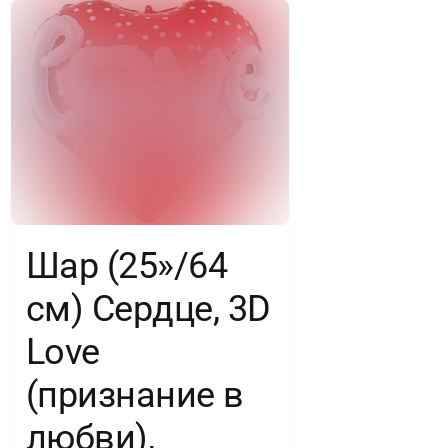
сердца),
Радужный,
Градиент,
1
шт.
Шар (25»/64
см) Сердце, 3D
Love
(признание в
любви),