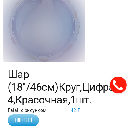
Шар
(18″/46см)Круг,Цифра
4,Красочная,1шт.
Falali с рисунком
42
₽
Подробнее