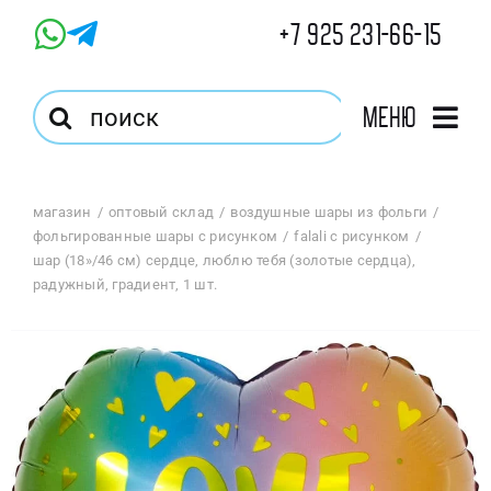
Skip
+7 925 231-66-15
to
content
Результат
Меню
поиска:
Главная
магазин
оптовый склад
воздушные шары из фольги
фольгированные шары с рисунком
falali с рисунком
Магазин
шар (18»/46 см) сердце, люблю тебя (золотые сердца),
радужный, градиент, 1 шт.
Оптовый Магазин
Корзина
Избранное