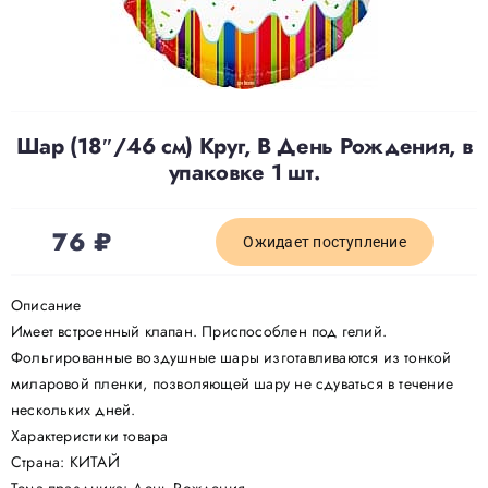
Доставка
О нас
Шар (18″/46 см) Круг, В День Рождения, в
упаковке 1 шт.
Отзывы
76
₽
Ожидает поступление
Контакты
Описание
Имеет встроенный клапан. Приспособлен под гелий.
Политика конфиденциальности
Фольгированные воздушные шары изготавливаются из тонкой
миларовой пленки, позволяющей шару не сдуваться в течение
нескольких дней.
Характеристики товара
Страна: КИТАЙ