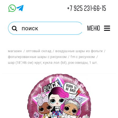
Skip
+7 925 231-66-15
to
content
Результат
Меню
поиска:
Главная
магазин
оптовый склад
воздушные шары из фольги
фольгированные шары с рисунком
fm с рисунком
Магазин
шар (18″/46 см) круг, кукла лол (lol), рок-звезды, 1 шт.
Оптовый Магазин
Корзина
Избранное