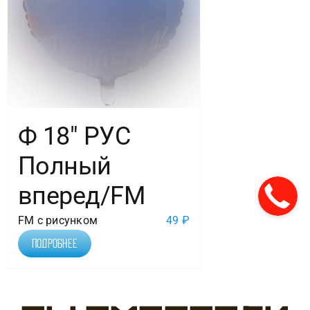
Ф 18″ РУС
Полный
вперед/FM
FM с рисунком
49
₽
Подробнее