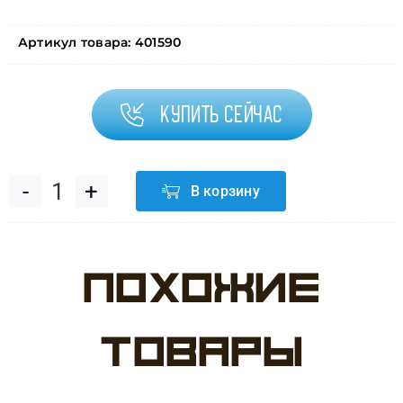
Артикул товара:
401590
Купить сейчас
В корзину
Количество
товара
Похожие
Шар
(18"/46
товары
см)