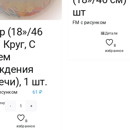
шт
FM с рисунком
 (18»/46
Детали
 Круг, С
В
избранное
ем
ждения
ечи), 1 шт.
исунком
61
₽
ину
Количество
товара
В
Шар
избранное