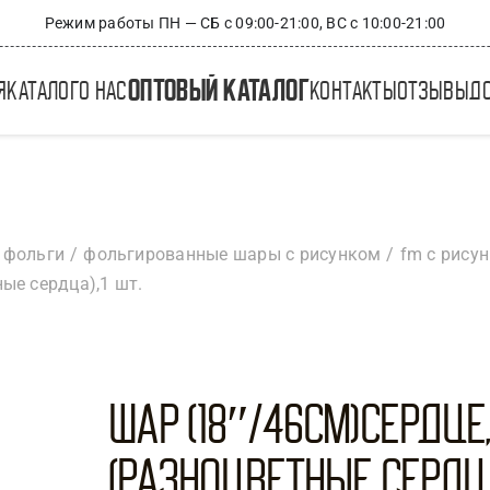
Режим работы ПН — СБ с 09:00-21:00, ВС с 10:00-21:00
оптовый каталог
я
каталог
о нас
контакты
отзывы
д
 фольги
фольгированные шары с рисунком
fm с рису
ые сердца),1 шт.
Шар (18″/46см)Сердце
(разноцветные сердца)