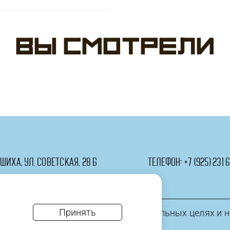
(18''/46
см)
Круг,
Вы смотрели
С
Днем
Рождения
(свечи),
1
шт.
ашиха, ул. Советская, 28 Б
телефон:
+7 (925) 231 6
Принять
информация приведена в ознакомительных целях и н