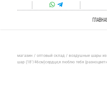
Skip
to
content
главна
магазин
оптовый склад
воздушные шары из
шар (18″/46см)сердце,я люблю тебя (разноцветн