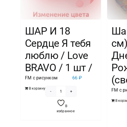
ШАР И 18
Шар
Сердце Я тебя
см)
люблю / Love
Дн
BRAVO / 1 шт /
Ро
(св
FM с рисунком
66
₽
В корзину
FM с р
Количество
В корз
товара
В
ШАР
избранное
И
18