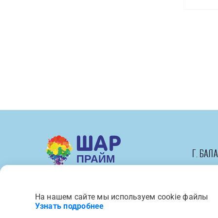
Сердце
Я
тебя
люблю
/
Love
BRAVO
/
1
шт
/
г. Бал
На нашем сайте мы используем cookie файлы
Вся представленная на сайте 
Узнать подробнее