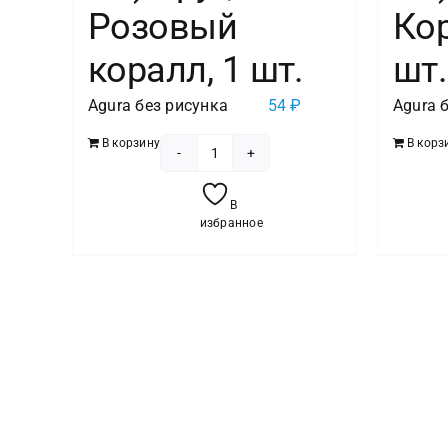
Розовый
Ко
коралл, 1 шт.
шт.
Agura без рисунка
54
₽
Agura 
В корзину
В корз
Количество
товара
В
Шар
избранное
(18"/46
см)
Круг,
Розовый
коралл,
1
шт.