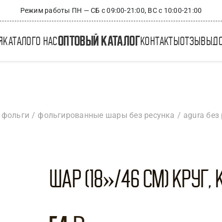
Режим работы ПН — СБ с 09:00-21:00, ВС с 10:00-21:00
оптовый каталог
я
каталог
о нас
контакты
отзывы
д
 фольги
фольгированные шары без ресунка
agura без
Шар (18»/46 см) Круг, 