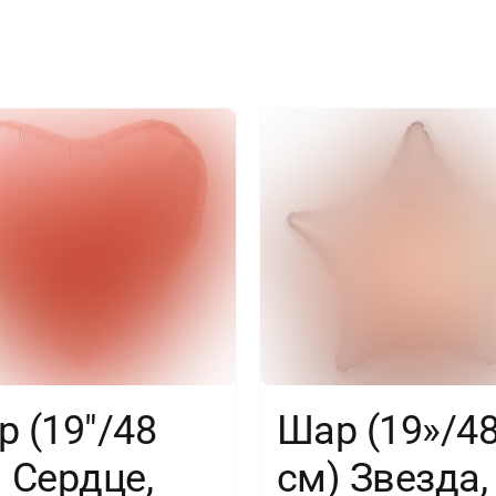
1
шт.
 (19″/48
Шар (19»/4
 Сердце,
см) Звезда,