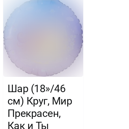
1
шт.
в
уп.
Шар (18»/46
см) Круг, Мир
Прекрасен,
Как и Ты