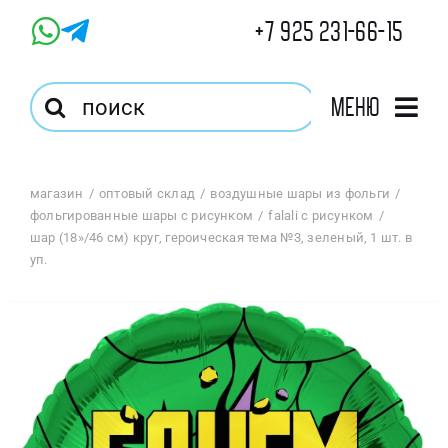
Skip
+7 925 231-66-15
to
content
Результат
Меню
поиска:
Главная
магазин
оптовый склад
воздушные шары из фольги
фольгированные шары с рисунком
falali с рисунком
Магазин
шар (18»/46 см) круг, героическая тема №3, зеленый, 1 шт. в
уп.
Оптовый Магазин
Корзина
Избранное