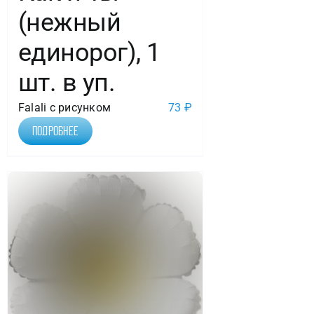
(нежный
единорог), 1
шт. в уп.
Falali с рисунком
73
₽
Подробнее