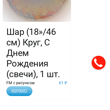
Шар (18»/46
см) Круг, С
Днем
Рождения
(свечи), 1 шт.
FM с рисунком
61
₽
Подробнее