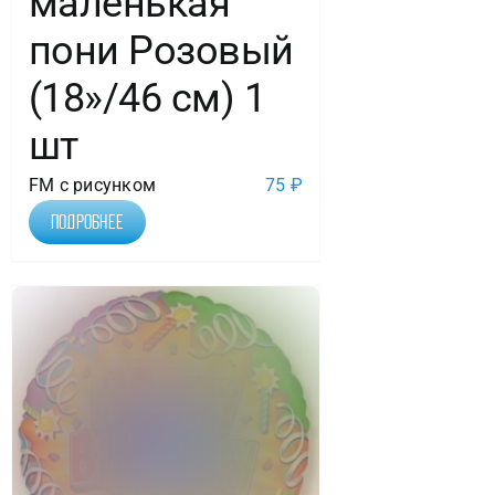
маленькая
пони Розовый
(18»/46 см) 1
шт
FM с рисунком
75
₽
Подробнее