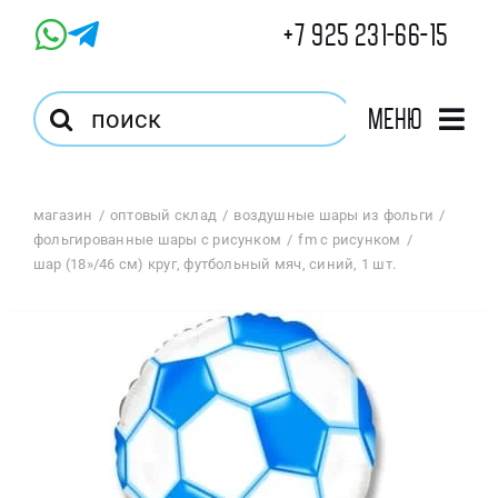
Skip
+7 925 231-66-15
to
content
Результат
Меню
поиска:
Главная
магазин
оптовый склад
воздушные шары из фольги
фольгированные шары с рисунком
fm с рисунком
Магазин
шар (18»/46 см) круг, футбольный мяч, синий, 1 шт.
Оптовый Магазин
Корзина
Избранное