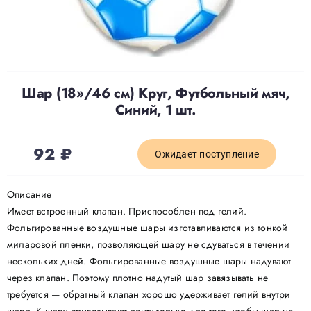
Доставка
О нас
Шар (18»/46 см) Круг, Футбольный мяч,
Синий, 1 шт.
Отзывы
92
₽
Ожидает поступление
Контакты
Описание
Имеет встроенный клапан. Приспособлен под гелий.
Политика конфиденциальности
Фольгированные воздушные шары изготавливаются из тонкой
миларовой пленки, позволяющей шару не сдуваться в течении
нескольких дней. Фольгированные воздушные шары надувают
через клапан. Поэтому плотно надутый шар завязывать не
требуется — обратный клапан хорошо удерживает гелий внутри