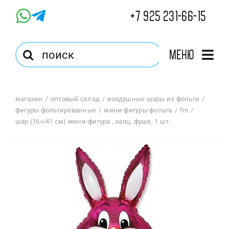
Skip
+7 925 231-66-15
to
content
Результат
Меню
поиска:
Главная
магазин
оптовый склад
воздушные шары из фольги
фигуры фольгированные
мини-фигуры фольга
fm
Магазин
шар (16»/41 см) мини-фигура , заяц, фуше, 1 шт.
Оптовый Магазин
Корзина
Избранное