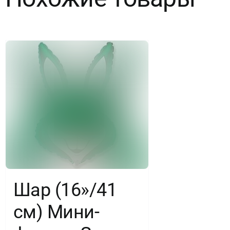
Заяц,
Фуше,
1
шт.
Шар (16»/41
см) Мини-