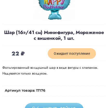
Доставка
О нас
Шар (16»/41 см) Мини-фигура, Мороженое
с вишенкой, 1 шт.
Отзывы
22
₽
Ожидает поступление
Контакты
Фольгированный воздушный шар в виде фигуры с клапаном.
Надувается только воздухом.
Политика конфиденциальности
Артикул товара:
17176