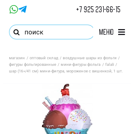
Skip
+7 925 231-66-15
to
content
Результат
Меню
поиска:
Главная
магазин
оптовый склад
воздушные шары из фольги
фигуры фольгированные
мини-фигуры фольга
falali
Магазин
шар (16»/41 см) мини-фигура, мороженое с вишенкой, 1 шт.
Оптовый Магазин
Корзина
Избранное