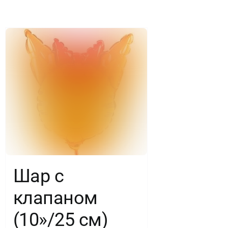
с
вишенкой,
1
шт.
Шар с
клапаном
(10»/25 см)