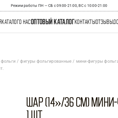
Режим работы ПН — СБ с 09:00-21:00, ВС с 10:00-21:00
оптовый каталог
я
каталог
о нас
контакты
отзывы
д
 фольги
фигуры фольгированные
мини-фигуры фольг
т.
Шар (14»/36 см) Мини-
1 шт.