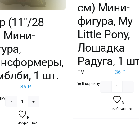
см) Мини-
фигура, My
 (11″/28
Little Pony,
) Мини-
Лошадка
ура,
Радуга, 1 шт
ансформеры,
блби, 1 шт.
FM
36
₽
В корзину
36
₽
Количест
товара
ину
В
Количество
Шар
избранное
товара
(16"/41
В
Шар
избранное
см)
(11"/28
Мини-
см)