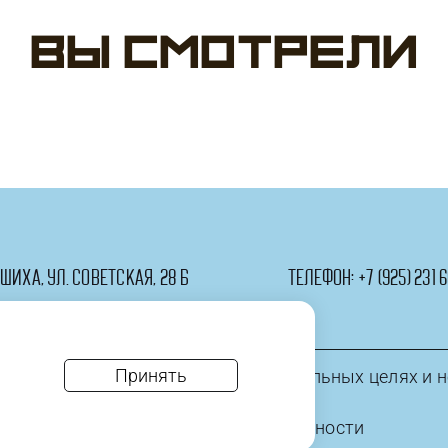
фигура,
Мини-
My
Вы смотрели
фигура,
Little
Трансформеры,
Pony,
Бамблби,
Лошадка
1
Радуга,
шт.
1
шт.
ашиха, ул. Советская, 28 Б
телефон:
+7 (925) 231 6
Принять
информация приведена в ознакомительных целях и н
* политика конфиденциальности