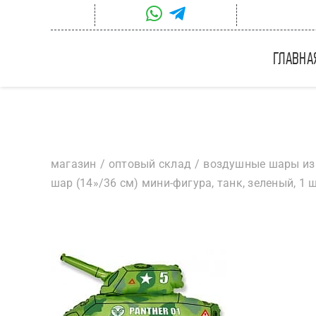
Skip
to
content
главна
магазин
оптовый склад
воздушные шары из
шар (14»/36 см) мини-фигура, танк, зеленый, 1 ш