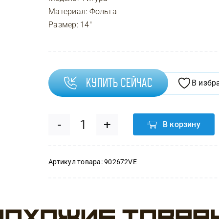
Материал: Фольга
Размер: 14″
Купить сейчас
В избр
В корзину
Количество
товара
Артикул товара:
902672VE
Шар
(14''/36