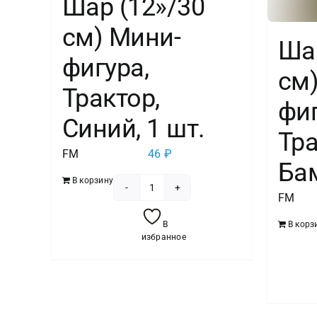
Шар (12»/30
см) Мини-
Шар
фигура,
см
Трактор,
фиг
Синий, 1 шт.
Тр
FM
46
₽
Бам
В корзину
Количество
FM
товара
В
В корз
Шар
избранное
(12''/30
см)
Мини-
фигура,