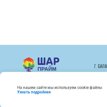
Трактор,
Синий,
1
шт.
г. Бал
На нашем сайте мы используем cookie файлы
Вся представленная на сайте 
Узнать подробнее