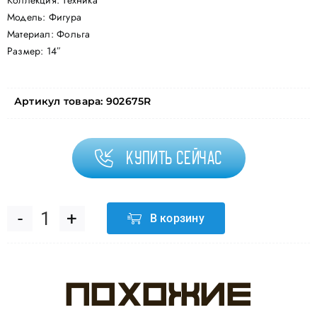
Коллекция: Техника
Модель: Фигура
Материал: Фольга
Размер: 14″
Артикул товара:
902675R
Купить сейчас
В корзину
Количество
товара
Похожие
Шар