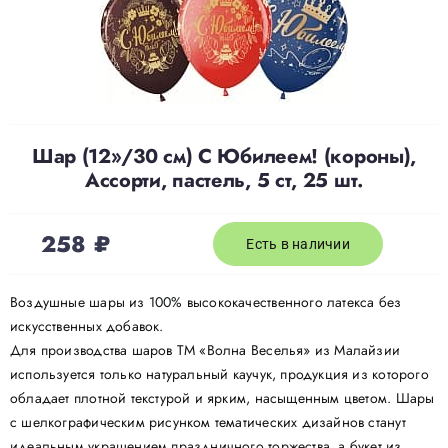
Доставка
О нас
Шар (12»/30 см) С Юбилеем! (короны),
Ассорти, пастель, 5 ст, 25 шт.
Отзывы
258
₽
Контакты
Есть в наличии
Воздушные шары из 100% высококачественного латекса без
Политика конфиденциальности
искусственных добавок.
Для производства шаров ТМ «Волна Веселья» из Малайзии
используется только натуральный каучук, продукция из которого
обладает плотной текстурой и ярким, насыщенным цветом. Шары
с шелкографическим рисунком тематических дизайнов станут
идеальным украшением праздничного торжества, а букет из