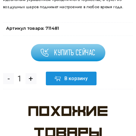
воздушных шаров поднимет настроение в любое время года.
Артикул товара:
711481
Купить сейчас
В корзину
Количество
товара
Похожие
Шар
(12''/30
товары