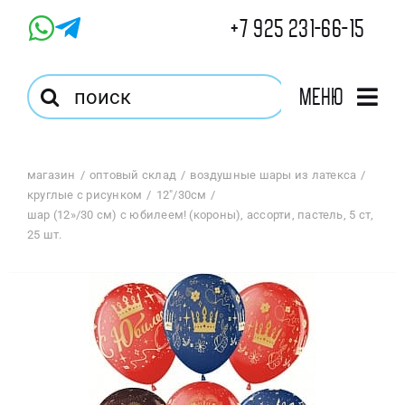
Skip
+7 925 231-66-15
to
content
Результат
Меню
поиска:
Главная
магазин
оптовый склад
воздушные шары из латекса
круглые с рисунком
12"/30см
Магазин
шар (12»/30 см) с юбилеем! (короны), ассорти, пастель, 5 ст,
25 шт.
Оптовый Магазин
Корзина
Избранное