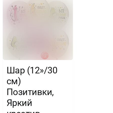
Ассорти,
лайт,
пастель,
5
ст,
50
Шар (12»/30
шт.
см)
Позитивки,
Яркий