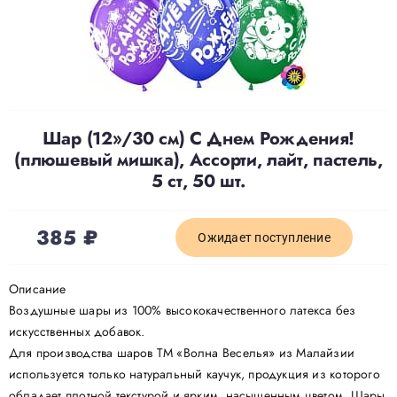
Доставка
О нас
Шар (12»/30 см) С Днем Рождения!
(плюшевый мишка), Ассорти, лайт, пастель,
Отзывы
5 ст, 50 шт.
Контакты
385
₽
Ожидает поступление
Политика конфиденциальности
Описание
Воздушные шары из 100% высококачественного латекса без
искусственных добавок.
Для производства шаров ТМ «Волна Веселья» из Малайзии
используется только натуральный каучук, продукция из которого
обладает плотной текстурой и ярким, насыщенным цветом. Шары