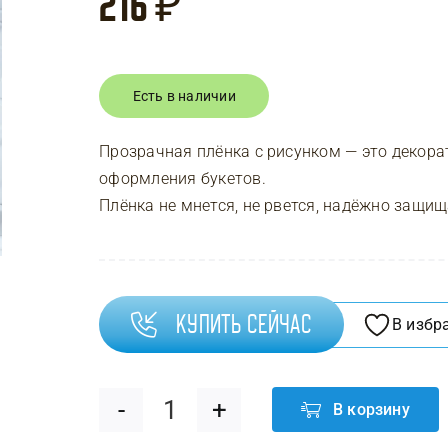
216
₽
Есть в наличии
Прозрачная плёнка с рисунком — это декора
оформления букетов.
Плёнка не мнется, не рвется, надёжно защи
Купить сейчас
В избр
В корзину
Количество