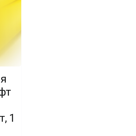
ая
фт
т, 1