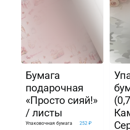
Бумага
Уп
подарочная
бум
«Просто сияй!»
(0,
/ листы
Ка
Сер
Упаковочная бумага
252
₽