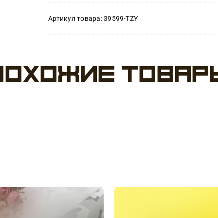
товара
Артикул товара:
39599-TZY
Пленка
Мрамор,
Похожие товар
белая,
40
мкм
/
рулон