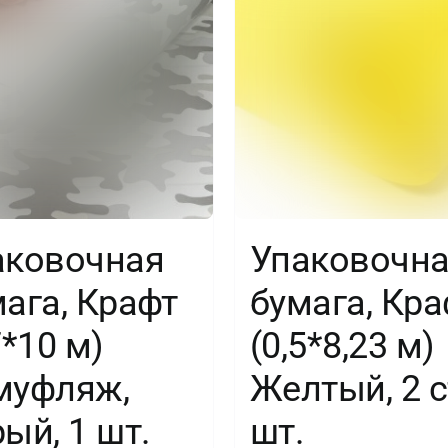
аковочная
Упаковочн
ага, Крафт
бумага, Кра
7*10 м)
(0,5*8,23 м)
муфляж,
Желтый, 2 с
ый, 1 шт.
шт.