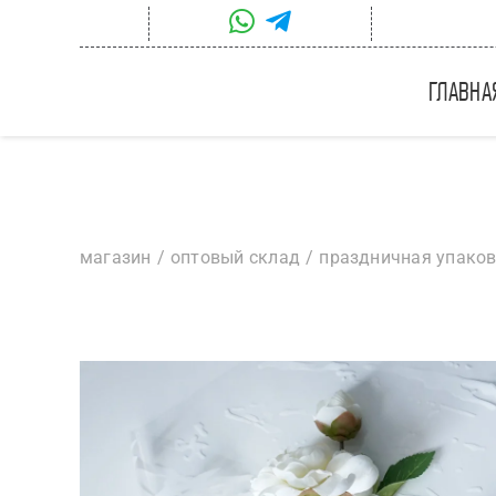
Skip
to
content
главна
магазин
оптовый склад
праздничная упако