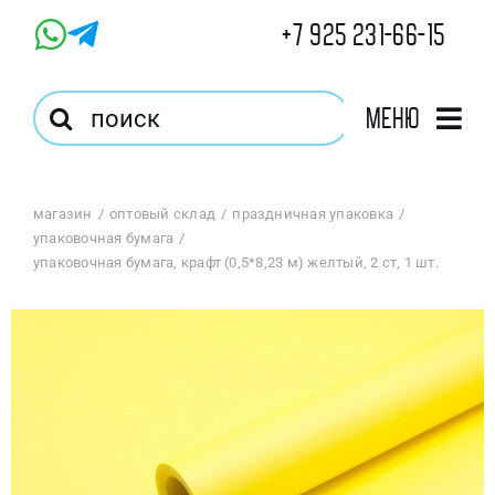
Skip
+7 925 231-66-15
to
content
Результат
Меню
поиска:
Главная
магазин
оптовый склад
праздничная упаковка
упаковочная бумага
Магазин
упаковочная бумага, крафт (0,5*8,23 м) желтый, 2 ст, 1 шт.
Оптовый Магазин
Корзина
Избранное