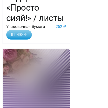
«Просто
сияй!» / листы
Упаковочная бумага
252
₽
Подробнее