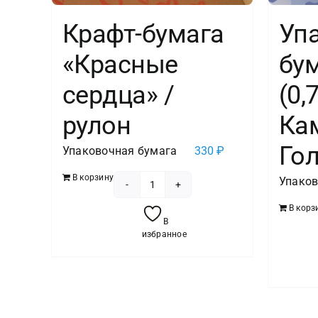
Крафт-бумага
Уп
«Красные
бум
сердца» /
(0,
рулон
Ка
Гол
Упаковочная бумага
330
₽
В корзину
Упаков
Количество
В корз
товара
В
Крафт-
избранное
бумага
"Красные
сердца"
/