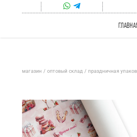
Skip
to
content
главна
магазин
оптовый склад
праздничная упако