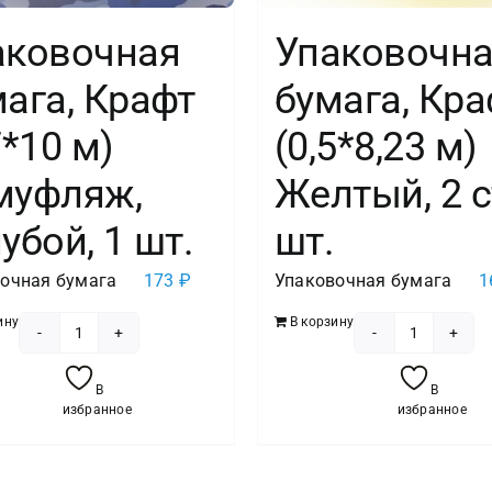
аковочная
Упаковочн
ага, Крафт
бумага, Кра
7*10 м)
(0,5*8,23 м)
муфляж,
Желтый, 2 с
убой, 1 шт.
шт.
очная бумага
173
₽
Упаковочная бумага
1
ину
В корзину
Количество
Количест
товара
товара
В
В
Упаковочная
Упаково
избранное
избранное
бумага,
бумага,
Крафт
Крафт