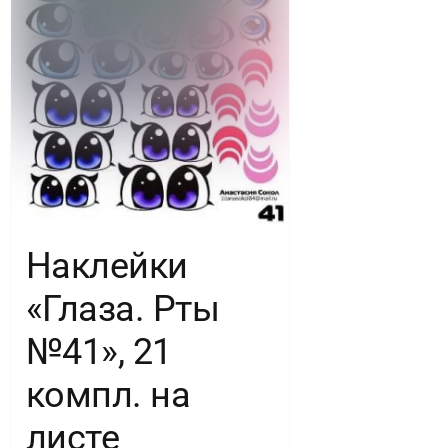
шт.
Наклейки
«Глаза. Рты
№41», 21
компл. на
листе