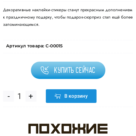
Декоративные наклейки-стикеры станут прекрасным дополнением
к праздничному подарку, чтобы подарок-сюрприз стал ещё более
запоминающимся.
Артикул товара:
С-00015
Купить сейчас
В корзину
Количество
товара
Похожие
Наклейки-