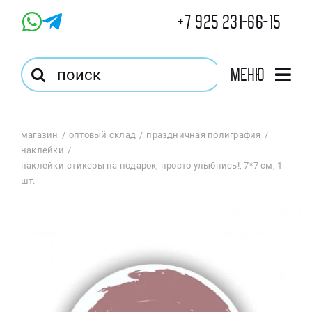
Skip
+7 925 231-66-15
to
content
Результат
Меню
поиска:
Главная
магазин
оптовый склад
праздничная полиграфия
наклейки
Магазин
наклейки-стикеры на подарок, просто улыбнись!, 7*7 см, 1
шт.
Оптовый Магазин
Корзина
Избранное