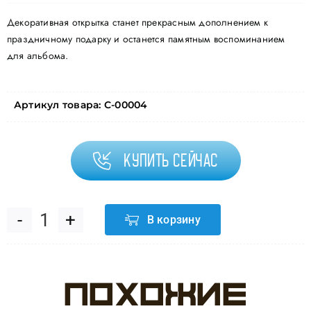
Декоративная открытка станет прекрасным дополнением к
праздничному подарку и останется памятным воспоминанием
для альбома.
Артикул товара:
С-00004
Купить сейчас
В корзину
Количество
товара
Похожие
Наклейки-