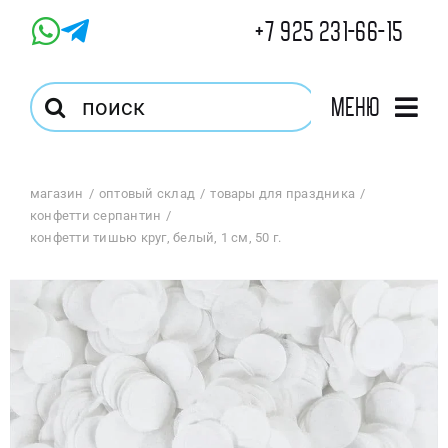
Skip
+7 925 231-66-15
to
content
Результат
Меню
поиска:
Главная
магазин
оптовый склад
товары для праздника
конфетти серпантин
Магазин
конфетти тишью круг, белый, 1 см, 50 г.
Оптовый Магазин
Корзина
Избранное