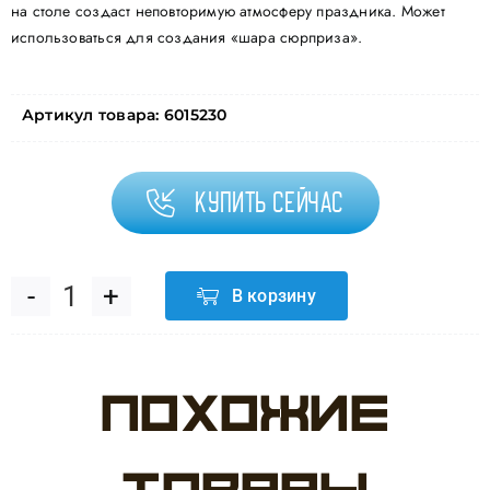
на столе создаст неповторимую атмосферу праздника. Может
использоваться для создания «шара сюрприза».
Артикул товара:
6015230
Купить сейчас
В корзину
Количество
товара
Похожие
Конфетти
тишью