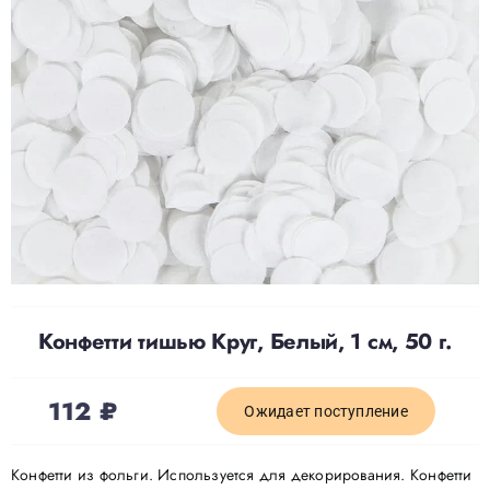
Доставка
О нас
Отзывы
Контакты
Конфетти тишью Круг, Белый, 1 см, 50 г.
Политика конфиденциальности
112
₽
Ожидает поступление
Конфетти из фольги. Используется для декорирования. Конфетти