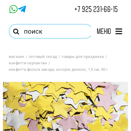
Skip
+7 925 231-66-15
to
content
Результат
Меню
поиска:
Главная
магазин
оптовый склад
товары для праздника
конфетти серпантин
Магазин
конфетти фольга звезда, ассорти делюкс, 1,5 см, 50 г.
Оптовый Магазин
Корзина
Избранное