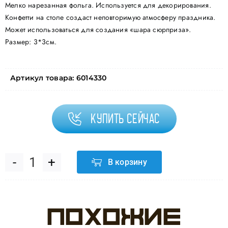
Мелко нарезанная фольга. Используется для декорирования.
Конфетти на столе создаст неповторимую атмосферу праздника.
Может использоваться для создания «шара сюрприза».
Размер: 3*3см.
Артикул товара:
6014330
Купить сейчас
В корзину
Количество
товара
Похожие
Конфетти