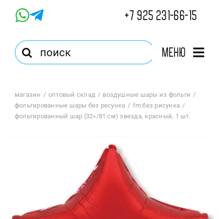
Skip
+7 925 231-66-15
to
content
Результат
Меню
поиска:
Главная
магазин
оптовый склад
воздушные шары из фольги
фольгированные шары без ресунка
fm без рисунка
Магазин
фольгированный шар (32»/81 см) звезда, красный, 1 шт.
Оптовый Магазин
Корзина
Избранное