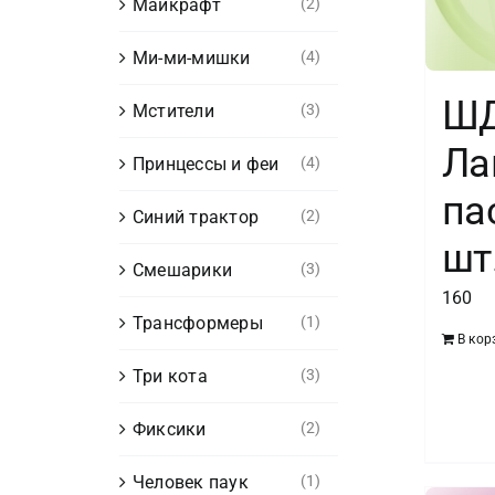
Майкрафт
(2)
Ми-ми-мишки
(4)
ШД
Мстители
(3)
Ла
Принцессы и феи
(4)
па
Синий трактор
(2)
шт
Смешарики
(3)
160
Трансформеры
(1)
В кор
Три кота
(3)
Фиксики
(2)
Человек паук
(1)