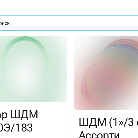
ат
ар ШДМ
ШДМ (1»/3 
0Э/183
Ассорти,