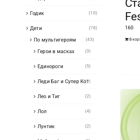
Ст
Fe
Годик
(10)
160
Дети
(78)
По мультигероям
(43)
В кор
Герои в масках
(3)
Единороги
(5)
Леди Баг и Супер Кот
(1)
Лео и Тиг
(2)
Лол
(4)
Лунтик
(2)