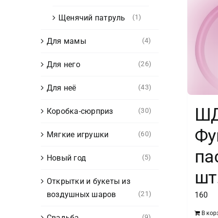
Щенячий патруль
(1)
Для мамы
(4)
Для него
(26)
Для неё
(43)
ШД
Коробка-сюрприз
(30)
Фу
Мягкие игрушки
(60)
па
Новый год
(5)
шт
Открытки и букеты из
воздушных шаров
(21)
160
В кор
Свадьба
(9)