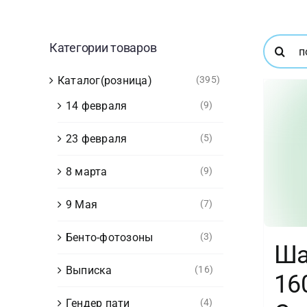
Результ
Категории товаров
поиска:
Каталог(розница)
(395)
14 февраля
(9)
23 февраля
(5)
8 марта
(9)
9 Мая
(7)
Бенто-фотозоны
(3)
Ш
Выписка
(16)
16
Гендер пати
(4)