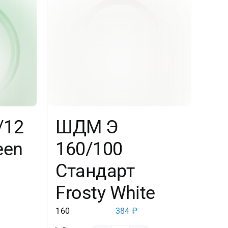
Оранжевый
(061),
пастель,
100
шт.
/12
ШДМ Э
een
160/100
Стандарт
Frosty White
тво
160
384
₽