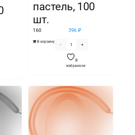
пастель, 100
0
шт.
160
396
₽
В корзину
Количество
тво
товара
В
ШДМ
избранное
(1''/3
см)
Желтый
(020),
пастель,
100
шт.