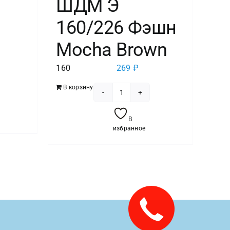
ШДМ Э
160/226 Фэшн
Mocha Brown
160
269
₽
тво
В корзину
Количество
товара
В
ШДМ
избранное
Э
160/226
т
Фэшн
Mocha
Brown
Закажите
звонок!