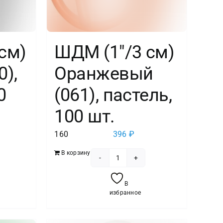
см)
ШДМ (1″/3 см)
),
Оранжевый
0
(061), пастель,
100 шт.
160
396
₽
В корзину
тво
Количество
товара
В
ШДМ
избранное
(1"/3
см)