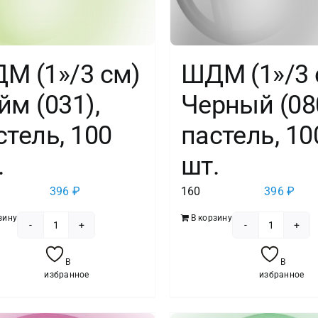
М (1»/3 см)
ШДМ (1»/3 
йм (031),
Черный (080
стель, 100
пастель, 10
.
шт.
396
₽
160
396
₽
зину
В корзину
Количество
Количес
товара
товара
В
В
ШДМ
ШДМ
избранное
избранное
(1''/3
(1''/3
см)
см)