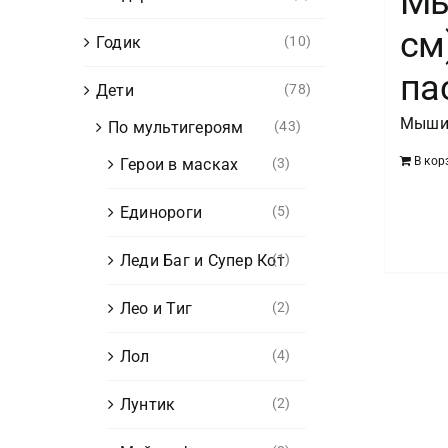
Мы
см
Годик
(10)
па
Дети
(78)
Мыш
По мультигероям
(43)
В кор
Герои в масках
(3)
Единороги
(5)
Леди Баг и Супер Кот
(1)
Лео и Тиг
(2)
Лол
(4)
Лунтик
(2)