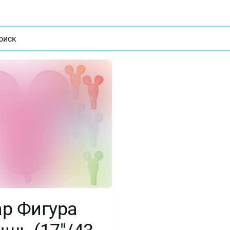
ат
р Фигура