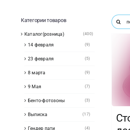
Результ
Категории товаров
поиска:
Каталог(розница)
(400)
14 февраля
(9)
23 февраля
(5)
8 марта
(9)
9 Мая
(7)
Бенто-фотозоны
(3)
Выписка
(17)
Ст
Гендер пати
(4)