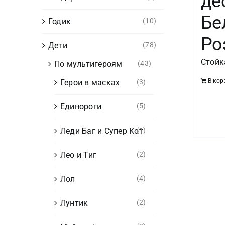
де
Бе
Годик
(10)
Ро
Дети
(78)
Стойк
По мультигероям
(43)
В кор
Герои в масках
(3)
Единороги
(5)
Леди Баг и Супер Кот
(1)
Лео и Тиг
(2)
Лол
(4)
Лунтик
(2)