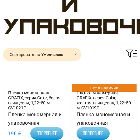
и
Доставка
упаковоч
О нас
Отзывы
Сортировать по
Умолчанию
Контакты
Нет в наличии
Пленка мономерная
Пленка мономерная
Политика конфиденциальности
GRAFIX, серия Color, белая,
GRAFIX, серия Color,
глянцевая, 1,22*50 м,
желтая, глянцевая, 1,22*50
CV1021G
м, CV1019G
Пленка мономерная и
Пленка мономерная и
упаковочная
упаковочная
196
₽
Подробнее
Подробнее