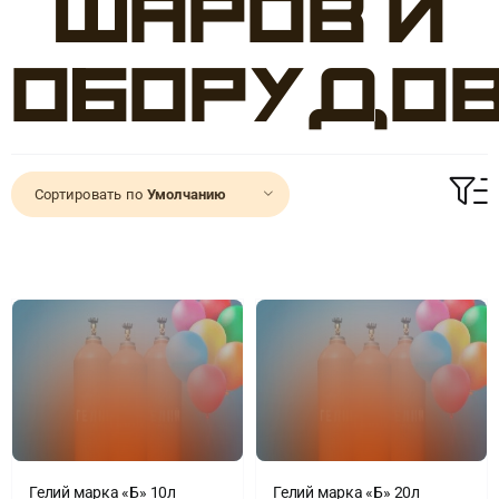
шаров и
Доставка
оборудо
О нас
Отзывы
Сортировать по
Умолчанию
Контакты
Политика конфиденциальности
Гелий марка «Б» 10л
Гелий марка «Б» 20л