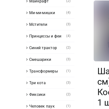
Майкрафт
(2)
Ми-ми-мишки
(4)
Мстители
(3)
Принцессы и феи
(4)
Синий трактор
(2)
Смешарики
(3)
Ша
Трансформеры
(1)
см
Три кота
(3)
Ко
Фиксики
(2)
1 
Человек паук
(1)