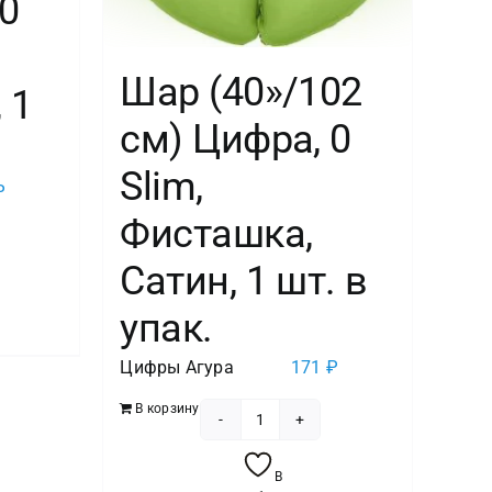
0
Шар (40»/102
 1
см) Цифра, 0
Slim,
₽
Фисташка,
тво
Сатин, 1 шт. в
упак.
Цифры Агура
171
₽
В корзину
Количество
товара
В
Шар