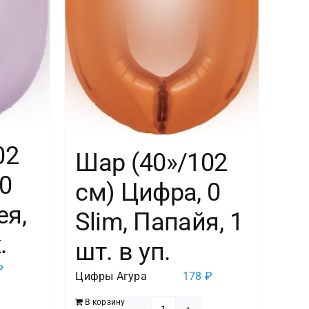
02
Шар (40»/102
0
см) Цифра, 0
ея,
Slim, Папайя, 1
.
шт. в уп.
₽
Цифры Агура
178
₽
В корзину