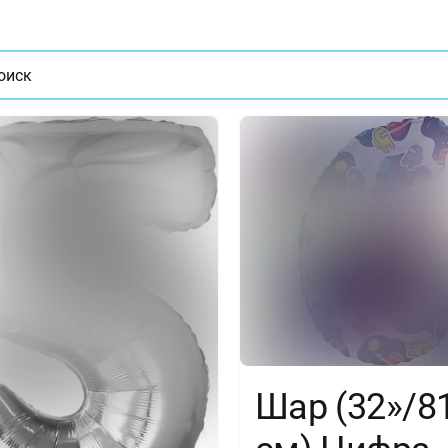
ат
Шар (32»/8