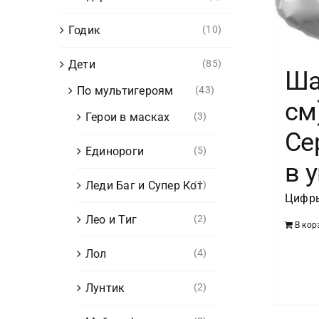
Годик
(10)
Дети
(85)
Ша
По мультигероям
(43)
см
Герои в масках
(3)
Се
Единороги
(5)
в у
Леди Баг и Супер Кот
(1)
Цифры
Лео и Тиг
(2)
В кор
Лол
(4)
Лунтик
(2)