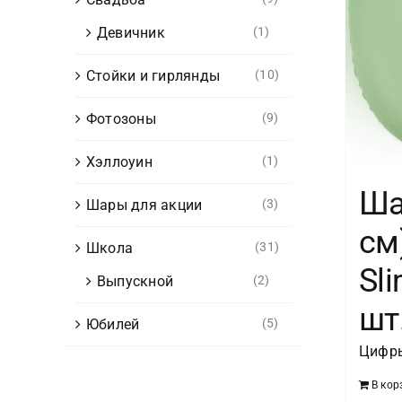
Девичник
(1)
Стойки и гирлянды
(10)
Фотозоны
(9)
Хэллоуин
(1)
Ша
Шары для акции
(3)
см
Школа
(31)
Sli
Выпускной
(2)
шт.
Юбилей
(5)
Цифры
В кор