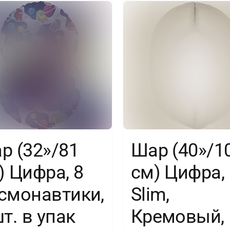
в
Цифра,
упак.
5,
Серебро,
1
шт.
в
уп.
р (32»/81
Шар (40»/1
) Цифра, 8
см) Цифра, 
смонавтики,
Slim,
шт. в упак
Кремовый,