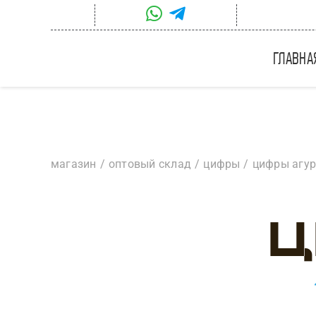
Skip
to
content
главна
магазин
оптовый склад
цифры
цифры агу
Ц