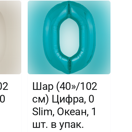
в
упак.
02
Шар (40»/102
0
см) Цифра, 0
Slim, Океан, 1
шт. в упак.