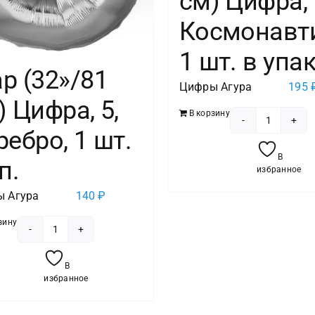
см) Цифра, 
Космонавти
1 шт. в упак
р (32»/81
Цифры Агура
195
) Цифра, 5,
В корзину
Количес
ребро, 1 шт.
товара
В
п.
Шар
избранное
(32''/81
 Агура
140
₽
см)
Цифра,
зину
Количество
6
товара
Космона
В
Шар
избранное
1
(32''/81
шт.
см)