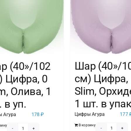
шт.
в
упак.
Шар (40»/1
р (40»/102
см) Цифра, 
) Цифра, 0
Slim, Орхид
m, Олива, 1
1 шт. в упак
 в уп.
Цифры Агура
177
 Агура
178
₽
В корзину
зину