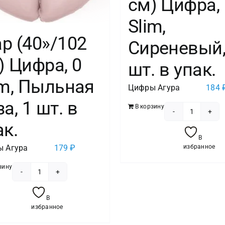
см) Цифра, 
Slim,
р (40»/102
Сиреневый,
) Цифра, 0
шт. в упак.
im, Пыльная
Цифры Агура
184
а, 1 шт. в
В корзину
Количес
ак.
товара
В
Шар
 Агура
179
₽
избранное
(40''/102
зину
см)
Количество
Цифра,
товара
0
В
Шар
избранное
Slim,
(40''/102