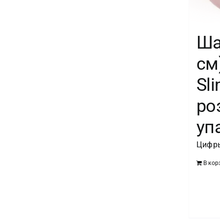
Ша
см
Sl
роз
уп
Цифры
В кор