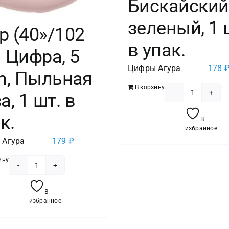
Бискайский
зеленый, 1 
р (40»/102
в упак.
 Цифра, 5
Цифры Агура
178
m, Пыльная
В корзину
а, 1 шт. в
Количест
товара
к.
В
Шар
избранное
(40"/102
 Агура
179
₽
см)
ину
Цифра,
Количество
0
товара
В
Slim,
Шар
избранное
Бискайс
(40''/102
зеленый,
см)