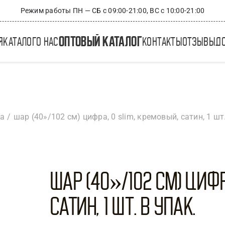
Режим работы ПН — СБ с 09:00-21:00, ВС с 10:00-21:00
оптовый каталог
я
каталог
о нас
контакты
отзывы
д
ра
шар (40»/102 см) цифра, 0 slim, кремовый, сатин, 1 шт.
Шар (40»/102 см) Цифр
Сатин, 1 шт. в упак.