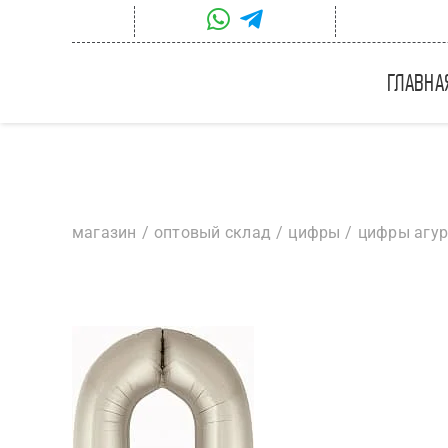
Skip
to
content
главна
магазин
оптовый склад
цифры
цифры агу