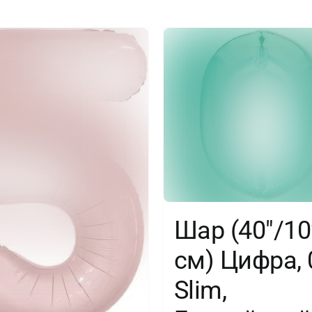
Сатин,
1
шт.
в
упак.
Шар (40″/10
см) Цифра, 
Slim,