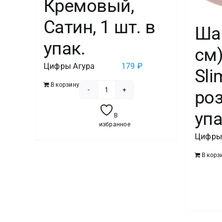
Кремовый,
Сатин, 1 шт. в
Ша
упак.
см)
Цифры Агура
179
₽
Sli
В корзину
роз
Количество
товара
упа
В
Шар
избранное
(40''/102
Цифры
см)
В корз
Цифра,
1
Slim,
Кремовый,
Сатин,