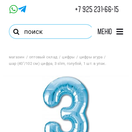
Skip
+7 925 231-66-15
to
content
Результат
Меню
поиска:
Главная
магазин
оптовый склад
цифры
цифры агура
шар (40″/102 см) цифра, 3 slim, голубой, 1 шт. в упак.
Магазин
Оптовый Магазин
Корзина
Избранное