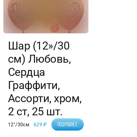
шт.
Шар (12»/30
см) Любовь,
Сердца
Граффити,
Ассорти, хром,
2 ст, 25 шт.
12"/30см
629
₽
Подробнее