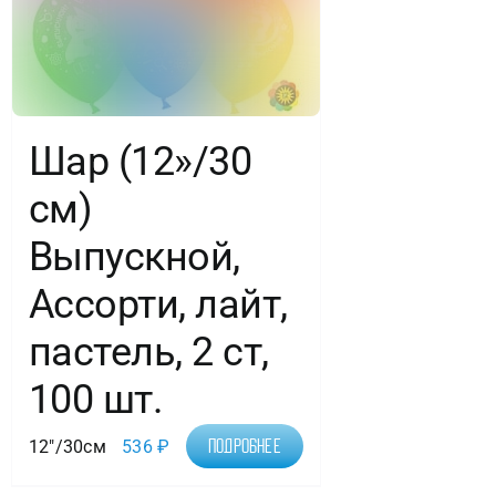
шт.
Шар (12»/30
см)
Выпускной,
Ассорти, лайт,
пастель, 2 ст,
100 шт.
12"/30см
536
₽
Подробнее