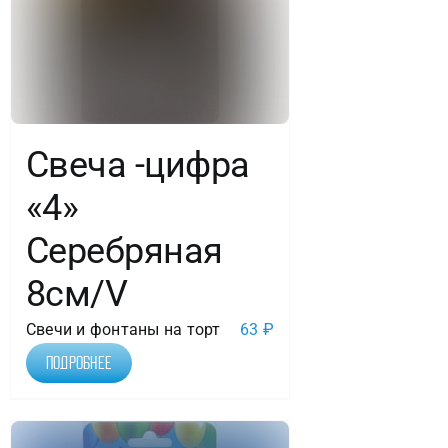
Свеча -цифра
«4»
Серебряная
8см/V
Свечи и фонтаны на торт
63
₽
Подробнее