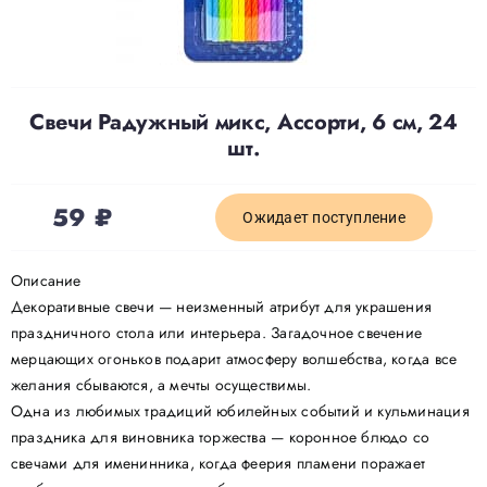
Доставка
Свечи Радужный микс, Ассорти, 6 см, 24
О нас
шт.
Отзывы
59
₽
Ожидает поступление
Контакты
Описание
Декоративные свечи — неизменный атрибут для украшения
праздничного стола или интерьера. Загадочное свечение
Политика конфиденциальности
мерцающих огоньков подарит атмосферу волшебства, когда все
желания сбываются, а мечты осуществимы.
Одна из любимых традиций юбилейных событий и кульминация
праздника для виновника торжества — коронное блюдо со
свечами для именинника, когда феерия пламени поражает