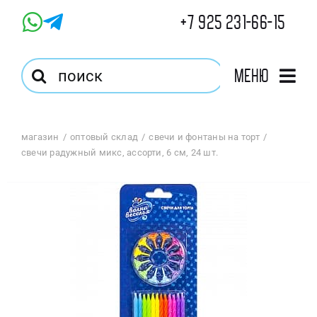
Skip
+7 925 231-66-15
to
content
Результат
Меню
поиска:
Главная
магазин
оптовый склад
свечи и фонтаны на торт
свечи радужный микс, ассорти, 6 см, 24 шт.
Магазин
Оптовый Магазин
Корзина
Избранное