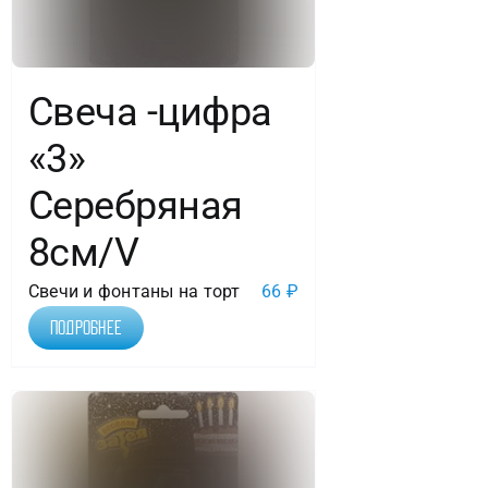
Свеча -цифра
«3»
Серебряная
8см/V
Свечи и фонтаны на торт
66
₽
Подробнее