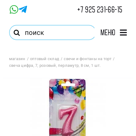
Skip
+7 925 231-66-15
to
content
Результат
Меню
поиска:
Главная
магазин
оптовый склад
свечи и фонтаны на торт
свеча цифра, 7, розовый, перламутр, 8 см, 1 шт.
Магазин
Оптовый Магазин
Корзина
Избранное