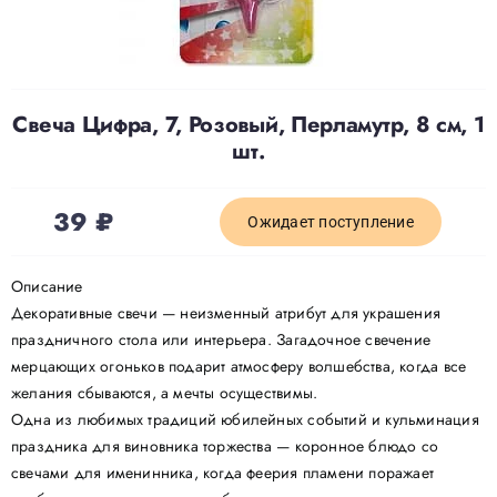
Доставка
Свеча Цифра, 7, Розовый, Перламутр, 8 см, 1
О нас
шт.
Отзывы
39
₽
Ожидает поступление
Контакты
Описание
Декоративные свечи — неизменный атрибут для украшения
праздничного стола или интерьера. Загадочное свечение
Политика конфиденциальности
мерцающих огоньков подарит атмосферу волшебства, когда все
желания сбываются, а мечты осуществимы.
Одна из любимых традиций юбилейных событий и кульминация
праздника для виновника торжества — коронное блюдо со
свечами для именинника, когда феерия пламени поражает