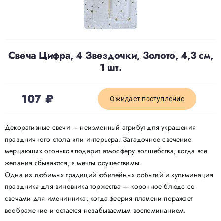
Доставка
Свеча Цифра, 4 Звездочки, Золото, 4,3 см,
О нас
1 шт.
Отзывы
107
₽
Ожидает поступление
Контакты
Декоративные свечи — неизменный атрибут для украшения
праздничного стола или интерьера. Загадочное свечение
мерцающих огоньков подарит атмосферу волшебства, когда все
Политика конфиденциальности
желания сбываются, а мечты осуществимы.
Одна из любимых традиций юбилейных событий и кульминация
праздника для виновника торжества — коронное блюдо со
свечами для именинника, когда феерия пламени поражает
воображение и остается незабываемым воспоминанием.