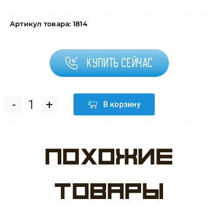
Артикул товара:
1814
Купить сейчас
В корзину
Количество
товара
Похожие
Свеча
Цифра,
товары
4