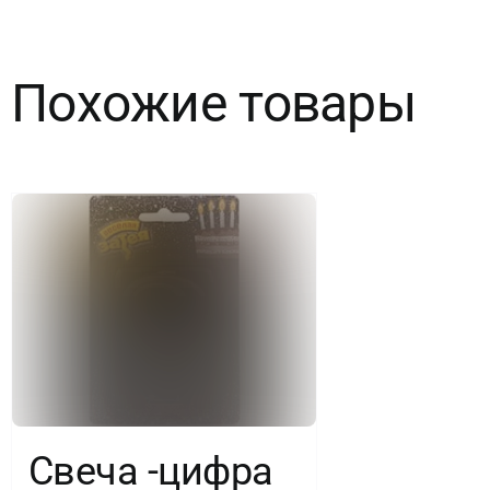
Грани,
Тиффани,
Похожие товары
7
см,
1
шт.
Свеча -цифра