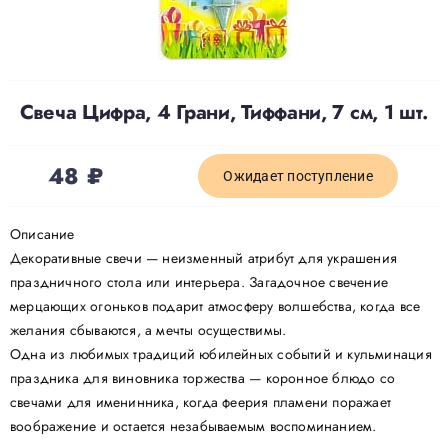
Доставка
Свеча Цифра, 4 Грани, Тиффани, 7 см, 1 шт.
О нас
48
₽
Отзывы
Ожидает поступление
Описание
Контакты
Декоративные свечи — неизменный атрибут для украшения
праздничного стола или интерьера. Загадочное свечение
мерцающих огоньков подарит атмосферу волшебства, когда все
Политика конфиденциальности
желания сбываются, а мечты осуществимы.
Одна из любимых традиций юбилейных событий и кульминация
праздника для виновника торжества — коронное блюдо со
свечами для именинника, когда феерия пламени поражает
воображение и остается незабываемым воспоминанием.