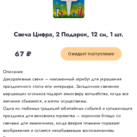
Доставка
Свеча Цифра, 2 Подарок, 12 см, 1 шт.
О нас
67
₽
Отзывы
Ожидает поступление
Описание
Контакты
Декоративные свечи — неизменный атрибут для украшения
праздничного стола или интерьера. Загадочное свечение
мерцающих огоньков подарит атмосферу волшебства, когда все
Политика конфиденциальности
желания сбываются, а мечты осуществимы.
Одна из любимых традиций юбилейных событий и кульминация
праздника для виновника торжества — коронное блюдо со
свечами для именинника, когда феерия пламени поражает
воображение и остается незабываемым воспоминанием.