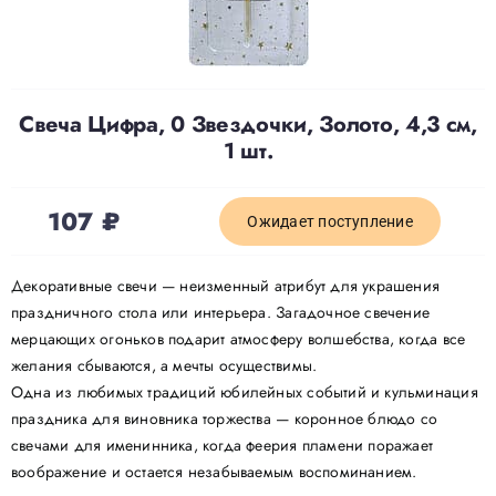
Доставка
Свеча Цифра, 0 Звездочки, Золото, 4,3 см,
О нас
1 шт.
Отзывы
107
₽
Ожидает поступление
Контакты
Декоративные свечи — неизменный атрибут для украшения
праздничного стола или интерьера. Загадочное свечение
мерцающих огоньков подарит атмосферу волшебства, когда все
Политика конфиденциальности
желания сбываются, а мечты осуществимы.
Одна из любимых традиций юбилейных событий и кульминация
праздника для виновника торжества — коронное блюдо со
свечами для именинника, когда феерия пламени поражает
воображение и остается незабываемым воспоминанием.