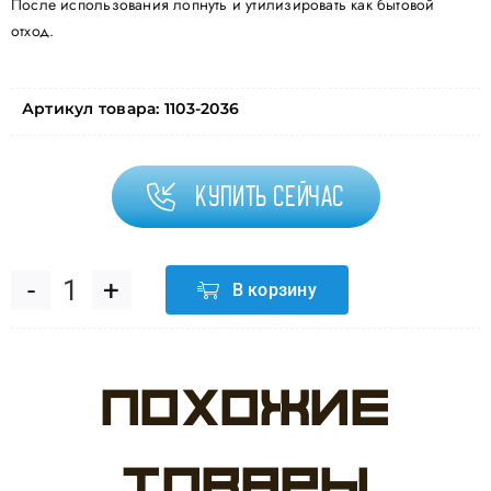
После использования лопнуть и утилизировать как бытовой
отход.
Артикул товара:
1103-2036
Купить сейчас
В корзину
Количество
товара
Похожие
Шелкография
пастель