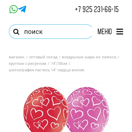
Skip
+7 925 231-66-15
to
content
Результат
Меню
поиска:
Главная
магазин
оптовый склад
воздушные шары из латекса
круглые с рисунком
14"/35см
Магазин
шелкография пастель 14″ сердца мелом
Оптовый Магазин
Корзина
Избранное