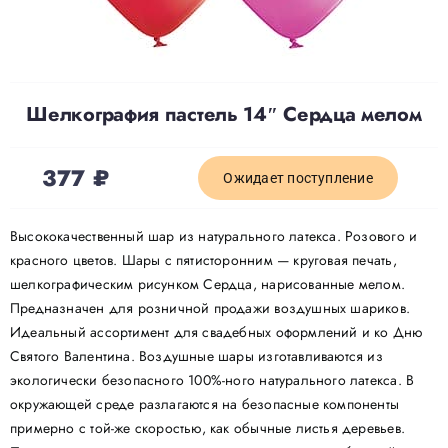
Доставка
Шелкография пастель 14″ Сердца мелом
О нас
377
₽
Отзывы
Ожидает поступление
Высококачественный шар из натурального латекса. Розового и
Контакты
красного цветов. Шары с пятисторонним — круговая печать,
шелкографическим рисунком Сердца, нарисованные мелом.
Предназначен для розничной продажи воздушных шариков.
Политика конфиденциальности
Идеальный ассортимент для свадебных оформлений и ко Дню
Святого Валентина. Воздушные шары изготавливаются из
экологически безопасного 100%-ного натурального латекса. В
окружающей среде разлагаются на безопасные компоненты
примерно с той-же скоростью, как обычные листья деревьев.