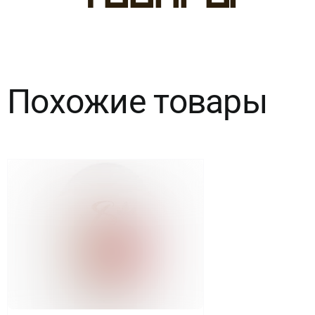
товары
14"
Сердца
мелом
Похожие товары