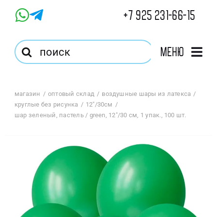
Skip
+7 925 231-66-15
to
content
Результат
Меню
поиска:
Главная
магазин
оптовый склад
воздушные шары из латекса
круглые без рисунка
12"/30см
Магазин
шар зеленый, пастель / green, 12″/30 см, 1 упак., 100 шт.
Оптовый Магазин
Корзина
Избранное