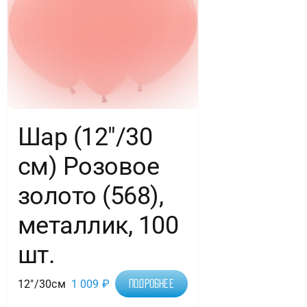
шт.
Шар (12″/30
см) Розовое
золото (568),
металлик, 100
шт.
12"/30см
1 009
₽
Подробнее