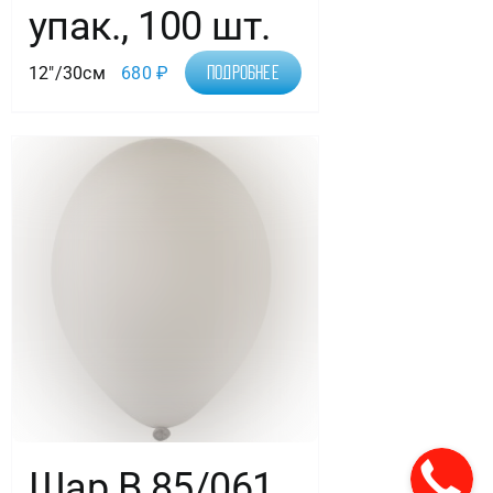
упак., 100 шт.
12"/30см
680
₽
Подробнее
Шар В 85/061