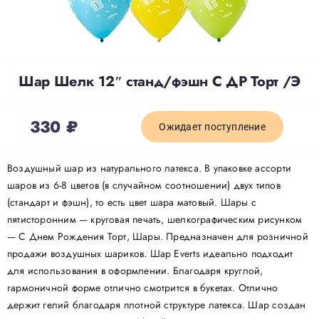
Доставка
Шар Шелк 12″ станд/фэшн С ДР Торт /Э
О нас
330
₽
Отзывы
Ожидает поступление
Воздушный шар из натурального латекса. В упаковке ассорти
Контакты
шаров из 6-8 цветов (в случайном соотношении) двух типов
(стандарт и фэшн), то есть цвет шара матовый. Шары с
пятисторонним — круговая печать, шелкографическим рисунком
Политика конфиденциальности
— С Днем Рождения Торт, Шары. Предназначен для розничной
продажи воздушных шариков. Шар Everts идеально подходит
для использования в оформлении. Благодаря круглой,
гармоничной форме отлично смотрится в букетах. Отлично
держит гелий благодаря плотной структуре латекса. Шар создан