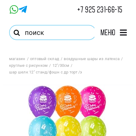
Skip
+7 925 231-66-15
to
content
Результат
Меню
поиска:
Главная
магазин
оптовый склад
воздушные шары из латекса
круглые с рисунком
12"/30см
Магазин
шар шелк 12″ станд/фэшн с др торт /э
Оптовый Магазин
Корзина
Избранное