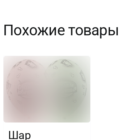
14"
С
Похожие товары
ДР
Круги
полноцвет
Шар