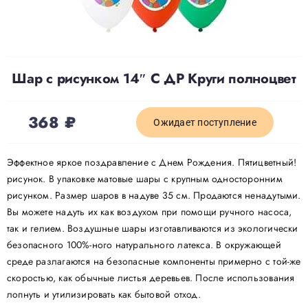
Доставка
Шар с рисунком 14″ С ДР Круги полноцвет
О нас
368
₽
Отзывы
Ожидает поступление
Эффектное яркое поздравление с Днем Рождения. Пятицветный!
Контакты
рисунок. В упаковке матовые шары с крупным односторонним
рисунком. Размер шаров в надуве 35 см. Продаются ненадутыми.
Вы можете надуть их как воздухом при помощи ручного насоса,
Политика конфиденциальности
так и гелием. Воздушные шары изготавливаются из экологически
безопасного 100%-ного натурального латекса. В окружающей
среде разлагаются на безопасные компоненты примерно с той-же
скоростью, как обычные листья деревьев. После использования
лопнуть и утилизировать как бытовой отход.