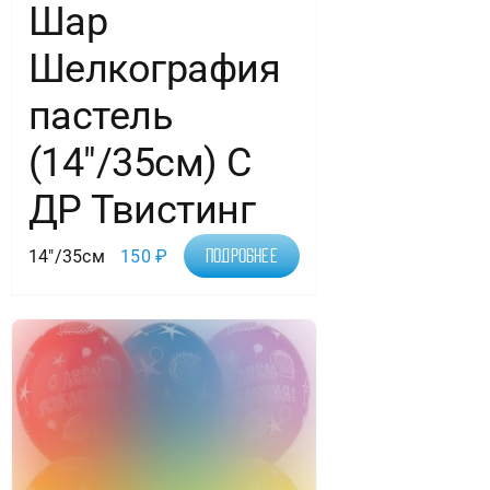
Шар
Шелкография
пастель
(14″/35см) С
ДР Твистинг
14"/35см
150
₽
Подробнее