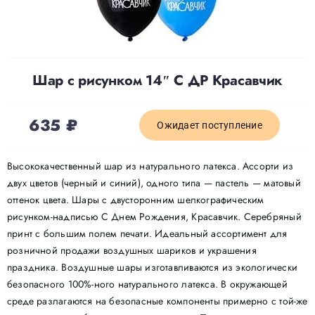
Доставка
Шар с рисунком 14″ С ДР Красавчик
О нас
635
₽
Отзывы
Ожидает поступление
Высококачественный шар из натурального латекса. Ассорти из
Контакты
двух цветов (черный и синий), одного типа — пастель — матовый
оттенок цвета. Шары с двусторонним шелкографическим
рисунком-надписью С Днем Рождения, Красавчик. Серебряный
Политика конфиденциальности
принт с большим полем печати. Идеальный ассортимент для
розничной продажи воздушных шариков и украшения
праздника. Воздушные шары изготавливаются из экологически
безопасного 100%-ного натурального латекса. В окружающей
среде разлагаются на безопасные компоненты примерно с той-же