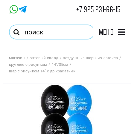
Skip
+7 925 231-66-15
to
content
Результат
Меню
поиска:
Главная
магазин
оптовый склад
воздушные шары из латекса
круглые с рисунком
14"/35см
Магазин
шар с рисунком 14″ с др красавчик
Оптовый Магазин
Корзина
Избранное