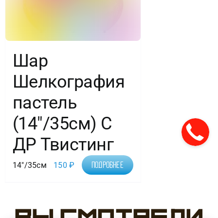
Шар
Шелкография
пастель
(14″/35см) С
ДР Твистинг
14"/35см
150
₽
Подробнее